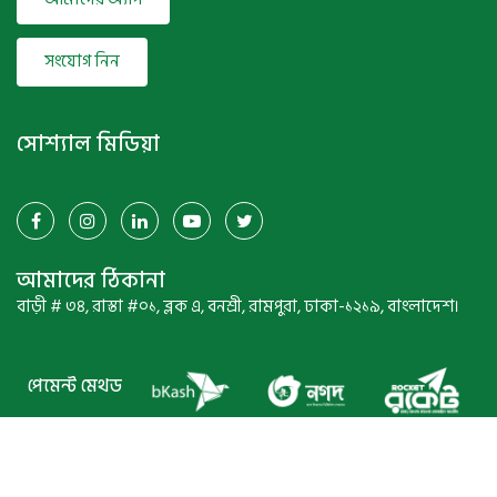
সংযোগ নিন
সোশ্যাল মিডিয়া
আমাদের ঠিকানা
বাড়ী # ৩৪, রাস্তা #০১, ব্লক এ, বনশ্রী, রামপুরা, ঢাকা-১২১৯, বাংলাদেশ।
পেমেন্ট মেথড